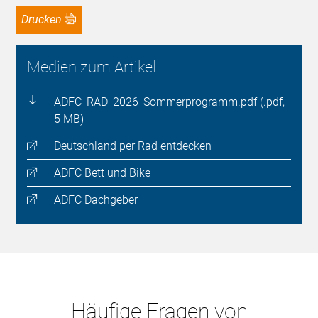
Drucken
Medien zum Artikel
ADFC_RAD_2026_Sommerprogramm.pdf (.pdf,
5 MB)
Deutschland per Rad entdecken
ADFC Bett und Bike
ADFC Dachgeber
Häufige Fragen von