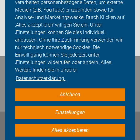
verarbeiten personenbezogene Daten, um externe
Kalender
Medien (z.B. YouTube) einzubinden sowie für
ADFC Nürnberger Land
Analyse- und Marketingzwecke. Durch Klicken auf
‚Alles akzeptieren‘ willigen Sie ein. Unter
Sei dabei
‚Einstellungen‘ können Sie dies individuell
anpassen. Ohne Ihre Zustimmung verwenden wir
Login
nur technisch notwendige Cookies. Die
Einwilligung können Sie jederzeit unter
‚Einstellungen‘ widerrufen oder ändern. Alles
Bleiben Sie in Kontakt
Weitere finden Sie in unserer
Datenschutzerklärung.
Ablehnen
Einstellungen
Impressum
Datenschutz
Cookie-Einstellungen
Alles akzeptieren